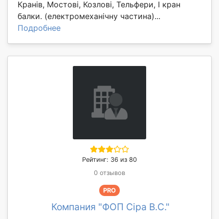
Кранів, Мостові, Козлові, Тельфери, І кран
балки. (електромеханічну частина)...
Подробнее
Рейтинг: 36 из 80
0 отзывов
PRO
Компания "ФОП Сіра В.С."