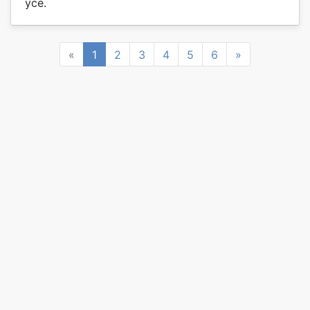
усе.
Previous
Next
«
1
2
3
4
5
6
»