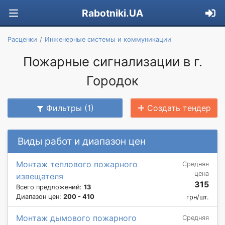
Rabotniki.UA
Расценки
Инженерные системы и коммуникации
Пожарные сигнализации в г.
Городок
Фильтры (1)
Создать тендер
Виды работ и диапазон цен
Монтаж теплового пожарного
Средняя
цена
извещателя
315
Всего предложений:
13
Диапазон цен:
200 - 410
грн/шт.
Монтаж дымового пожарного
Средняя