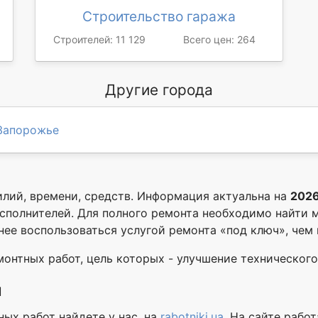
Строительство гаража
Строителей: 11 129
Всего цен: 264
Другие города
Запорожье
илий, времени, средств. Информация актуальна на
2026
исполнителей. Для полного ремонта необходимо найти м
бнее воспользоваться услугой ремонта «под ключ», чем
онтных работ, цель которых - улучшение технического 
й
ых работ найдете у нас, на
rabotniki.ua
. На сайте рабо