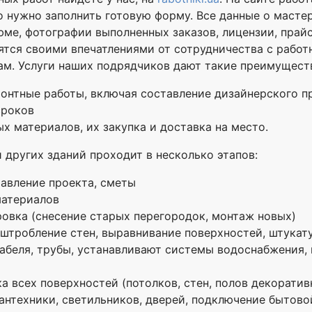
о нужно заполнить готовую форму. Все данные о масте
юме, фотографии выполненных заказов, лицензии, прайс
ятся своими впечатлениями от сотрудничества с работн
ам. Услуги наших подрядчиков дают такие преимущест
нтные работы, включая составление дизайнерского п
сроков
х материалов, их закупка и доставка на место.
 других зданий проходит в несколько этапов:
тавление проекта, сметы
материалов
ровка (снесение старых перегородок, монтаж новых)
 штробление стен, выравнивание поверхностей, штукат
беля, трубы, устанавливают системы водоснабжения, в
а всех поверхностей (потолков, стен, полов декорати
антехники, светильников, дверей, подключение бытово