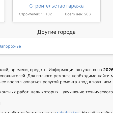
Строительство гаража
Строителей: 11 102
Всего цен: 266
Другие города
Запорожье
илий, времени, средств. Информация актуальна на
2026
исполнителей. Для полного ремонта необходимо найти м
бнее воспользоваться услугой ремонта «под ключ», чем
онтных работ, цель которых - улучшение технического 
й
ых работ найдете у нас, на
rabotniki.ua
. На сайте рабо