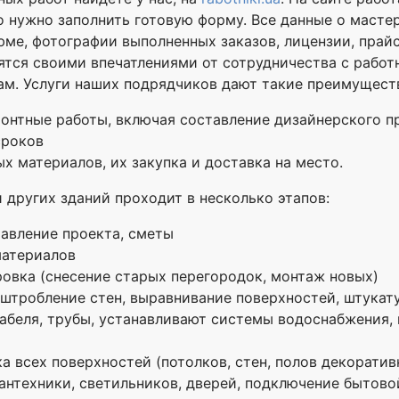
о нужно заполнить готовую форму. Все данные о масте
юме, фотографии выполненных заказов, лицензии, прайс
ятся своими впечатлениями от сотрудничества с работн
ам. Услуги наших подрядчиков дают такие преимущест
нтные работы, включая составление дизайнерского п
сроков
х материалов, их закупка и доставка на место.
 других зданий проходит в несколько этапов:
тавление проекта, сметы
материалов
ровка (снесение старых перегородок, монтаж новых)
 штробление стен, выравнивание поверхностей, штукат
беля, трубы, устанавливают системы водоснабжения, в
а всех поверхностей (потолков, стен, полов декорати
антехники, светильников, дверей, подключение бытово