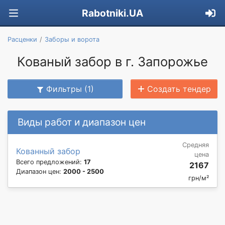
Rabotniki.UA
Расценки
Заборы и ворота
Кованый забор в г. Запорожье
Фильтры (1)
Создать тендер
Виды работ и диапазон цен
Средняя
Кованный забор
цена
Всего предложений:
17
2167
Диапазон цен:
2000 - 2500
грн/м²