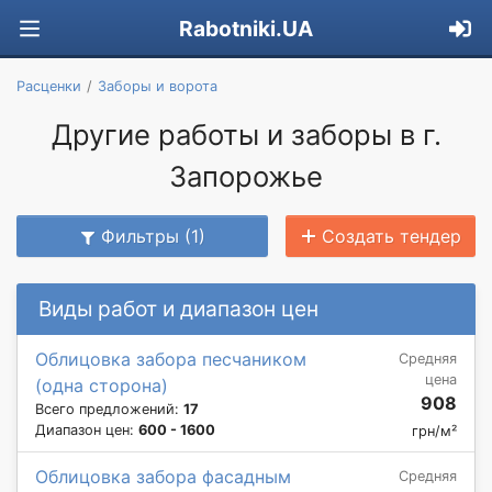
Rabotniki.UA
Расценки
Заборы и ворота
Другие работы и заборы в г.
Запорожье
Фильтры (1)
Создать тендер
Виды работ и диапазон цен
Облицовка забора песчаником
Средняя
цена
(одна сторона)
908
Всего предложений:
17
Диапазон цен:
600 - 1600
грн/м²
Облицовка забора фасадным
Средняя