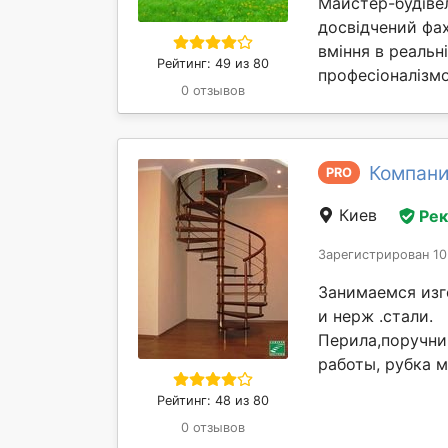
Майстер-будівел
досвідчений фах
вміння в реальн
Рейтинг: 49 из 80
професіоналізмо
0 отзывов
Компани
PRO
Киев
Ре
Зарегистрирован 10
Занимаемся изг
и нерж .стали.
Перила,поручни
работы, рубка м
Рейтинг: 48 из 80
0 отзывов