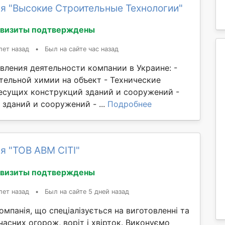
я "Высокие Строительные Технологии"
квизиты подтверждены
лет назад
•
Был на сайте час назад
вления деятельности компании в Украине: -
тельной химии на объект - Технические
есущих конструкций зданий и сооружений -
зданий и сооружений - ...
Подробнее
я "ТОВ АВМ СІТІ"
квизиты подтверждены
лет назад
•
Был на сайте 5 дней назад
омпанія, що спеціалізується на виготовленні та
часних огорож, воріт і хвірток. Виконуємо