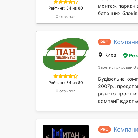
монтаж парканів
Рейтинг: 54 из 80
бетонних блоків,
0 отзывов
Компани
PRO
Киев
Ре
Зарегистрирован 6 
Будівельна комп
Рейтинг: 54 из 80
2007р., предста
0 отзывов
різного профілю
компанії вдаєтьс
Компани
PRO