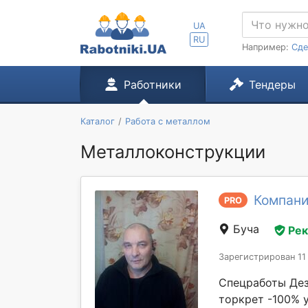
UA
RU
Например:
Сде
Работники
Тендеры
Каталог
Работа с металлом
Металлоконструкции
Компани
PRO
Буча
Ре
Зарегистрирован 11
Спецработы Де
торкрет -100% у