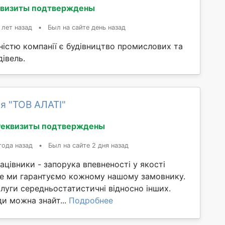
квизиты подтверждены
 лет назад
•
Был на сайте день назад
істю компанії є будівництво промислових та
івель.
я "ТОВ АЛАТІ"
Реквизиты подтверждены
года назад
•
Был на сайте 2 дня назад
рацівники - запорука впевненості у якості
 це ми гарантуємо кожному нашому замовнику.
слуги середньостатистичні відносно інших.
и можна знайт...
Подробнее