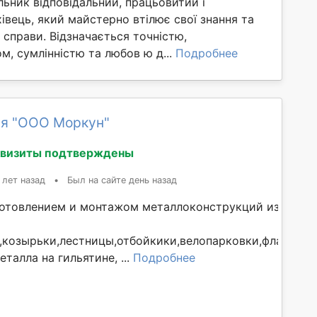
ьник відповідальний, працьовитий і
івець, який майстерно втілює свої знання та
і справи. Відзначається точністю,
м, сумлінністю та любов ю д...
Подробнее
я "ООО Моркун"
квизиты подтверждены
 лет назад
•
Был на сайте день назад
отовлением и монтажом металлоконструкций из черно
,козырьки,лестницы,отбойкики,велопарковки,флагшток
еталла на гильятине, ...
Подробнее