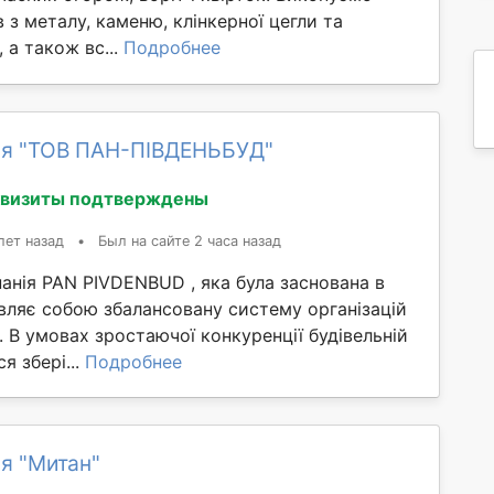
 з металу, каменю, клінкерної цегли та
 а також вс...
Подробнее
я "ТОВ ПАН-ПІВДЕНЬБУД"
квизиты подтверждены
лет назад
•
Был на сайте 2 часа назад
анія PAN PIVDENBUD , яка була заснована в
вляє собою збалансовану систему організацій
. В умовах зростаючої конкуренції будівельній
я збері...
Подробнее
я "Митан"