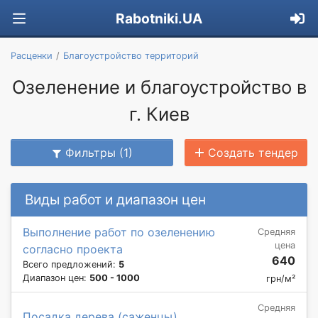
Rabotniki.UA
Расценки
Благоустройство территорий
Озеленение и благоустройство в
г. Киев
Фильтры (1)
Создать тендер
Виды работ и диапазон цен
Выполнение работ по озеленению
Средняя
цена
согласно проекта
640
Всего предложений:
5
Диапазон цен:
500 - 1000
грн/м²
Средняя
Посадка дерева (саженцы)