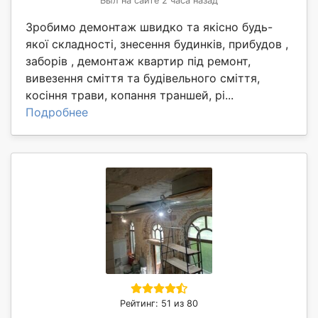
Был на сайте 2 часа назад
Зробимо демонтаж швидко та якісно будь-
якої складності, знесення будинків, прибудов ,
заборів , демонтаж квартир під ремонт,
вивезення сміття та будівельного сміття,
косіння трави, копання траншей, рі...
Подробнее
Рейтинг: 51 из 80