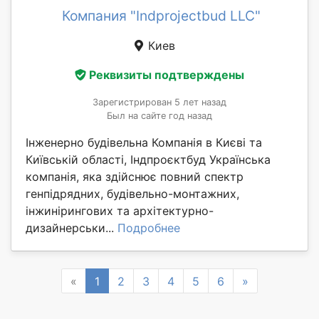
Компания "Indprojectbud LLC"
Киев
Реквизиты подтверждены
Зарегистрирован 5 лет назад
Был на сайте год назад
Інженерно будівельна Компанія в Києві та
Київській області, Індпроєктбуд Українська
компанія, яка здійснює повний спектр
генпідрядних, будівельно-монтажних,
інжинірингових та архітектурно-
дизайнерськи...
Подробнее
Previous
Next
«
1
2
3
4
5
6
»