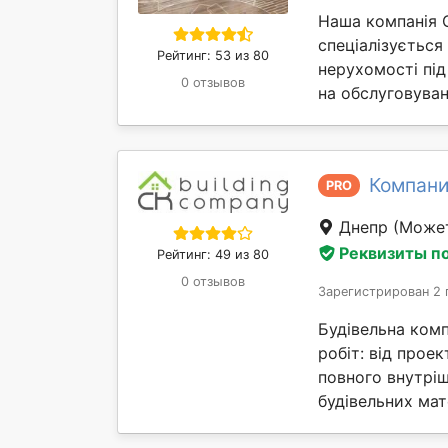
Наша компанія 
спеціалізується
Рейтинг: 53 из 80
нерухомості під
0 отзывов
на обслуговуван
Компани
PRO
Днепр
(Может
Реквизиты п
Рейтинг: 49 из 80
0 отзывов
Зарегистрирован 2 
Будівельна комп
робіт: від прое
повного внутрі
будівельних мате