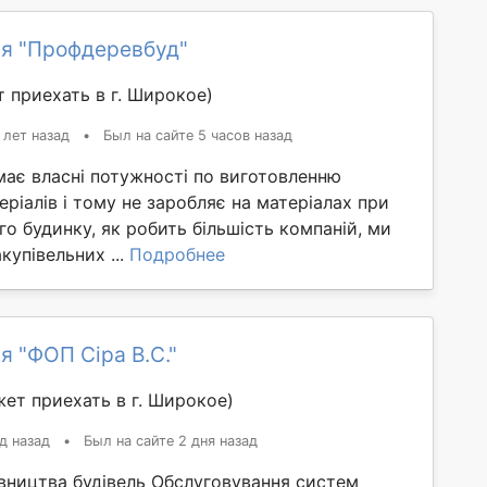
я "Профдеревбуд"
 приехать в г. Широкое)
 лет назад
•
Был на сайте 5 часов назад
має власні потужності по виготовленню
еріалів і тому не заробляє на матеріалах при
го будинку, як робить більшість компаній, ми
купівельних ...
Подробнее
я "ФОП Сіра В.С."
ет приехать в г. Широкое)
д назад
•
Был на сайте 2 дня назад
івництва будівель Обслуговування систем