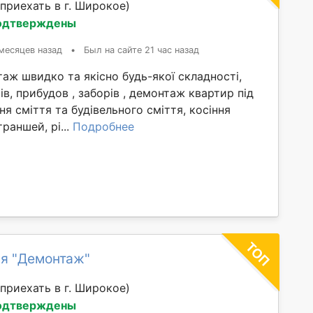
приехать в г. Широкое)
одтверждены
месяцев назад
•
Был на сайте 21 час назад
ж швидко та якісно будь-якої складності,
ів, прибудов , заборів , демонтаж квартир під
ня сміття та будівельного сміття, косіння
раншей, рі...
Подробнее
я "Демонтаж"
приехать в г. Широкое)
одтверждены