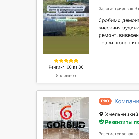
Зарегистрирован 9 
Зробимо демонта
знесення будинк
ремонт, вивезен
трави, копання т
Рейтинг: 60 из 80
8 отзывов
Компани
PRO
Хмельницки
Реквизиты п
Зарегистрирован го