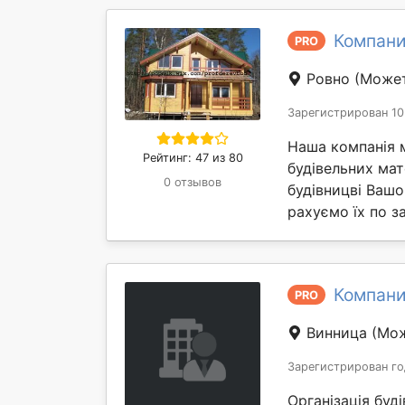
Компани
PRO
Ровно
(Может
Зарегистрирован 10
Наша компанія 
Рейтинг: 47 из 80
будівельних мат
0 отзывов
будівницві Вашо
рахуємо їх по за
Компани
PRO
Винница
(Мож
Зарегистрирован го
Організація буд