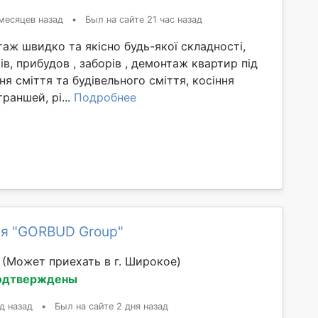
месяцев назад
•
Был на сайте 21 час назад
ж швидко та якісно будь-якої складності,
ів, прибудов , заборів , демонтаж квартир під
ня сміття та будівельного сміття, косіння
раншей, рі...
Подробнее
я "GORBUD Group"
й
(Может приехать в г. Широкое)
одтверждены
д назад
•
Был на сайте 2 дня назад