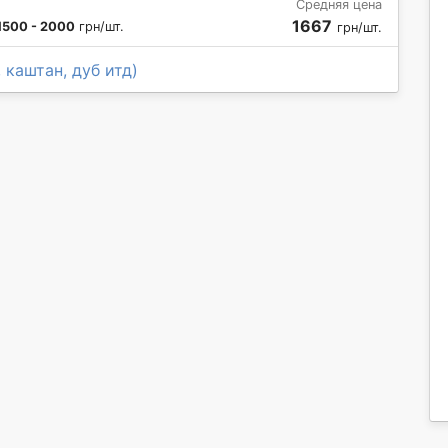
а
Средняя цена
1667
1500 - 2000
грн/шт.
грн/шт.
 каштан, дуб итд)