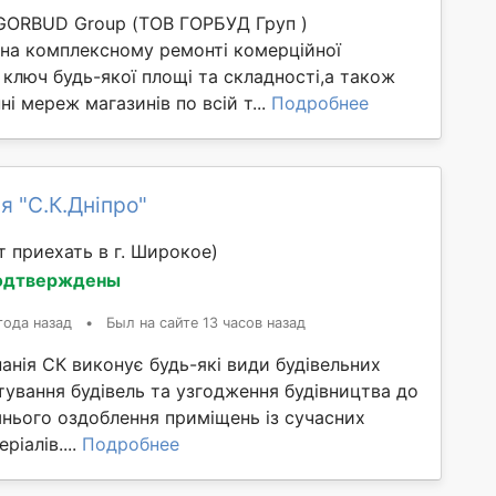
GORBUD Group (ТОВ ГОРБУД Груп )
 на комплексному ремонті комерційної
 ключ будь-якої площі та складності,а також
ні мереж магазинів по всій т...
Подробнее
я "С.К.Дніпро"
 приехать в г. Широкое)
одтверждены
года назад
•
Был на сайте 13 часов назад
анія СК виконує будь-які види будівельних
ктування будівель та узгодження будівництва до
шнього оздоблення приміщень із сучасних
ріалів....
Подробнее