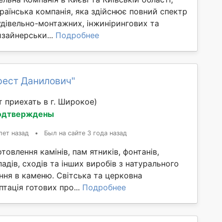
раїнська компанія, яка здійснює повний спектр
удівельно-монтажних, інжинірингових та
зайнерськи...
Подробнее
рест Данилович"
 приехать в г. Широкое)
одтверждены
лет назад
•
Был на сайте 3 года назад
товлення камінів, пам ятників, фонтанів,
падів, сходів та інших виробів з натурального
ння в каменю. Світська та церковна
птація готових про...
Подробнее