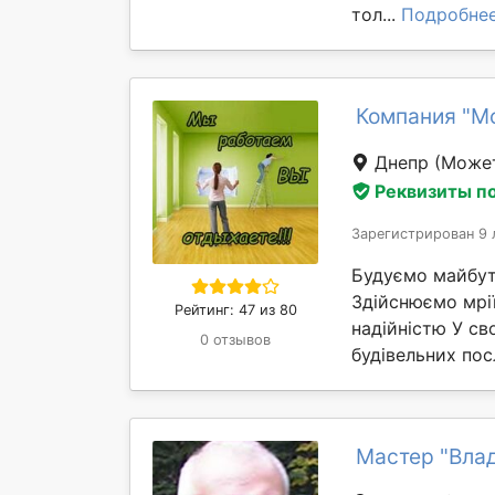
тол...
Подробне
Компания "М
Днепр
(Может
Реквизиты п
Зарегистрирован 9 
Будуємо майбут
Здійснюємо мрі
Рейтинг: 47 из 80
надійністю У св
0 отзывов
будівельних пос
Мастер "Вла