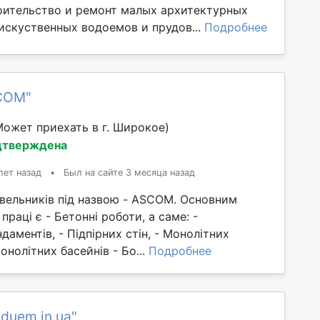
оительство и ремонт малых архитектурных
искуственных водоемов и прудов...
Подробнее
COM"
Может приехать в г. Широкое)
дтверждена
лет назад
•
Был на сайте 3 месяца назад
івельників під назвою - ASCOM. Основним
праці є - Бетонні роботи, а саме: -
даментів, - Підпірних стін, - Монолітних
онолітних басейнів - Бо...
Подробнее
duem.in.ua"