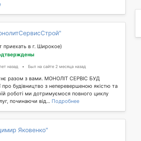
е
онолитСервисСтрой"
 приехать в г. Широкое)
одтверждены
лет назад
•
Был на сайте 2 месяца назад
нє разом з вами. МОНОЛІТ СЕРВІС БУД
ї про будівництво з неперевершеною якістю та
оїй роботі ми дотримуємося повного циклу
луг, починаючи від...
Подробнее
димир Яковенко"