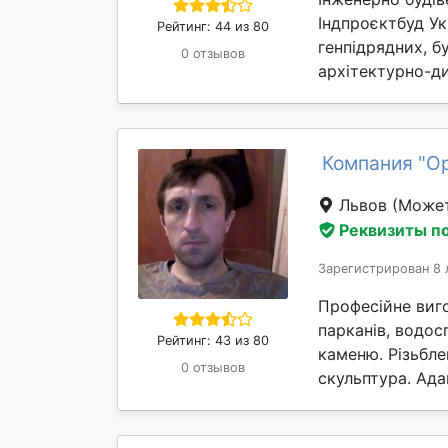
Індпроєктбуд Ук
Рейтинг: 44 из 80
генпідрядних, б
0 отзывов
архітектурно-ди
Компания "О
Львов
(Может
Реквизиты п
Зарегистрирован 8 
Професійне виго
парканів, водос
Рейтинг: 43 из 80
каменю. Різьбле
0 отзывов
скульптура. Ада