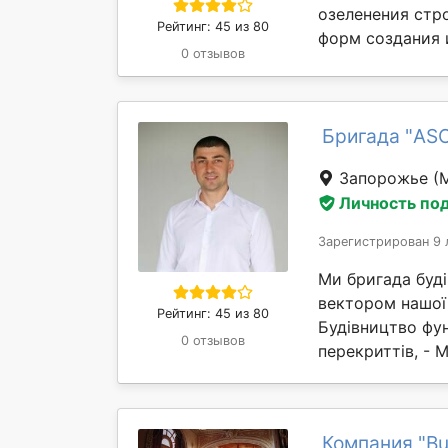
озеленения стр
Рейтинг: 45 из 80
форм создания 
0 отзывов
Бригада "AS
Запорожье
(
Личность по
Зарегистрирован 9 
Ми бригада буд
вектором нашої 
Рейтинг: 45 из 80
Будівництво фун
0 отзывов
перекриттів, - М
Компания "Bu