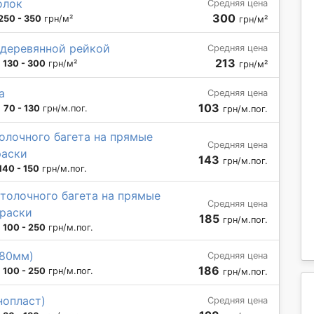
олок
Средняя цена
300
250 - 350
грн/м²
грн/м²
 деревянной рейкой
Средняя цена
213
:
130 - 300
грн/м²
грн/м²
а
Средняя цена
103
:
70 - 130
грн/м.пог.
грн/м.пог.
олочного багета на прямые
Средняя цена
раски
143
грн/м.пог.
140 - 150
грн/м.пог.
толочного багета на прямые
Средняя цена
краски
185
грн/м.пог.
:
100 - 250
грн/м.пог.
 80мм)
Средняя цена
186
:
100 - 250
грн/м.пог.
грн/м.пог.
нопласт)
Средняя цена