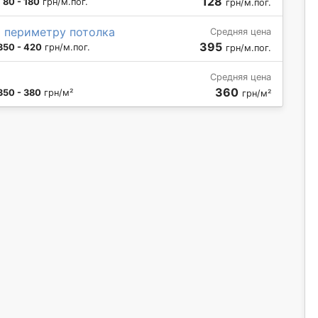
128
:
80 - 180
грн/м.пог.
грн/м.пог.
о периметру потолка
Средняя цена
395
350 - 420
грн/м.пог.
грн/м.пог.
Средняя цена
360
350 - 380
грн/м²
грн/м²