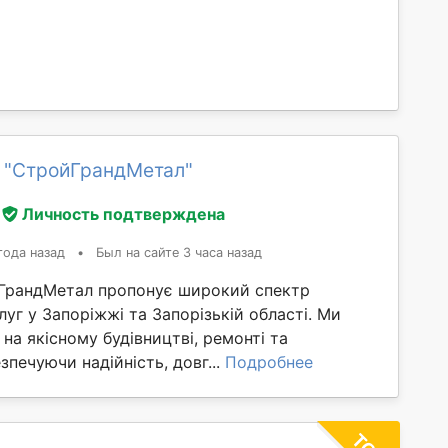
 "СтройГрандМетал"
Личность подтверждена
года назад
•
Был на сайте 3 часа назад
ГрандМетал пропонує широкий спектр
луг у Запоріжжі та Запорізькій області. Ми
 на якісному будівництві, ремонті та
зпечуючи надійність, довг...
Подробнее