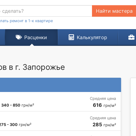
Найти мастера
лать ремонт в 1-к квартире
Расценки
Калькулятор
в в г. Запорожье
Средняя цена
616
:
340 - 850
грн/м²
грн/м²
Средняя цена
285
275 - 300
грн/м²
грн/м²