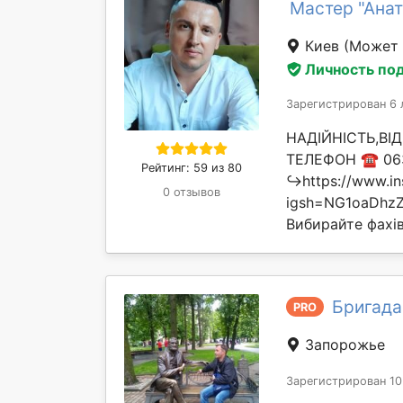
Мастер "Ана
Киев
(Может 
Личность по
Зарегистрирован 6 
НАДІЙНІСТЬ,ВІДП
ТЕЛЕФОН ☎️ 063.
Рейтинг: 59 из 80
↪️https://www.in
0 отзывов
igsh=NG1oaDhzZ
Вибирайте фахів
Бригада
PRO
Запорожье
Зарегистрирован 10