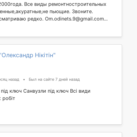
2000года. Все виды ремонтностроительных
венные,акуратные,не пьющие. Звоните.
матриваю редко. Om.odinets.9@gmail.com...
"Олександр Нікітін"
сяц назад
•
Был на сайте 7 дней назад
під ключ Санвузли під ключ Всі види
 робіт