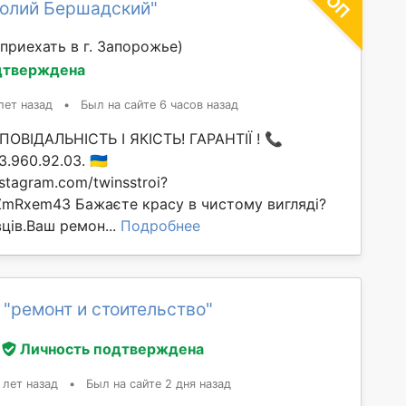
толий Бершадский"
приехать в г. Запорожье)
дтверждена
лет назад
•
Был на сайте 6 часов назад
ОВІДАЛЬНІСТЬ І ЯКІСТЬ! ГАРАНТІЇ ! 📞
960.92.03. 🇺🇦
stagram.com/twinsstroi?
mRxem43 Бажаєте красу в чистому вигляді?
ців.Ваш ремон...
Подробнее
 "ремонт и стоительство"
Личность подтверждена
 лет назад
•
Был на сайте 2 дня назад