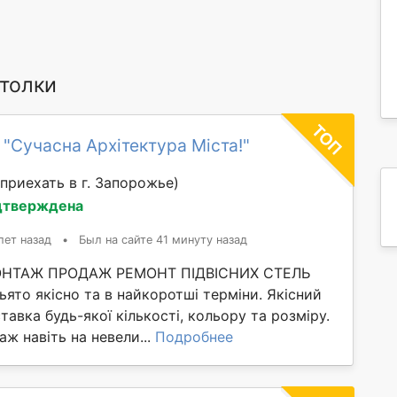
толки
 "Сучасна Архітектура Міста!"
приехать в г. Запорожье)
дтверждена
лет назад
•
Был на сайте 41 минуту назад
НТАЖ ПРОДАЖ РЕМОНТ ПІДВІСНИХ СТЕЛЬ
ято якісно та в найкоротші терміни. Якісний
тавка будь-якої кількості, кольору та розміру.
ж навіть на невели...
Подробнее