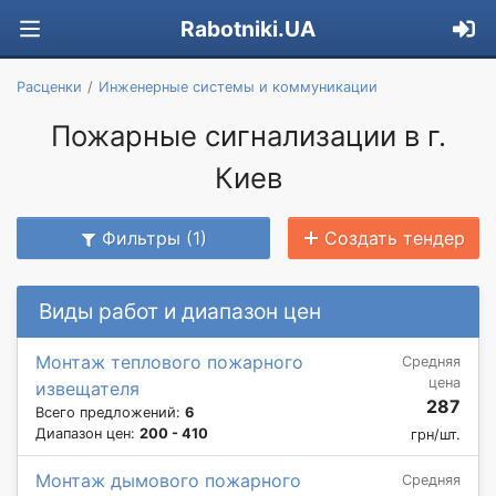
Rabotniki.UA
Расценки
Инженерные системы и коммуникации
Пожарные сигнализации в г.
Киев
Фильтры (1)
Создать тендер
Виды работ и диапазон цен
Монтаж теплового пожарного
Средняя
цена
извещателя
287
Всего предложений:
6
Диапазон цен:
200 - 410
грн/шт.
Монтаж дымового пожарного
Средняя