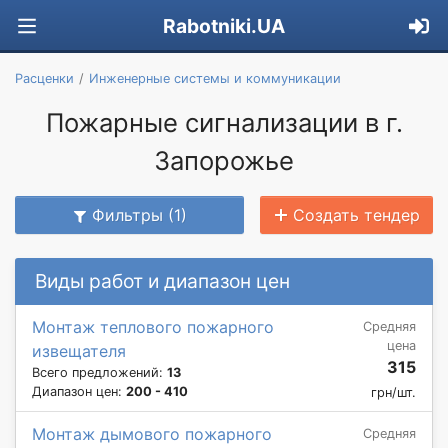
Rabotniki.UA
Расценки
Инженерные системы и коммуникации
Пожарные сигнализации в г.
Запорожье
Фильтры (1)
Создать тендер
Виды работ и диапазон цен
Монтаж теплового пожарного
Средняя
цена
извещателя
315
Всего предложений:
13
Диапазон цен:
200 - 410
грн/шт.
Монтаж дымового пожарного
Средняя