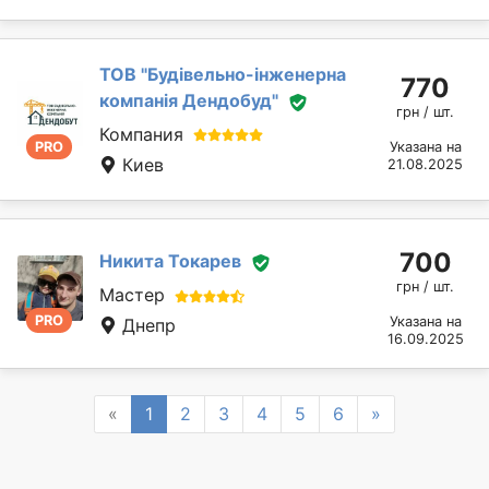
ТОВ "Будівельно-інженерна
770
компанія Дендобуд"
грн / шт.
Компания
PRO
Указана на
Киев
21.08.2025
700
Никита Токарев
грн / шт.
Мастер
PRO
Указана на
Днепр
16.09.2025
Previous
Next
«
1
2
3
4
5
6
»