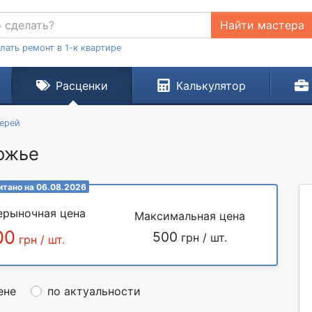
Найти мастера
лать ремонт в 1-к квартире
Расценки
Калькулятор
ерей
рожье
итано на 06.08.2026
ерыночная цена
Максимальная цена
00
500
грн / шт.
грн / шт.
ене
по актуальности