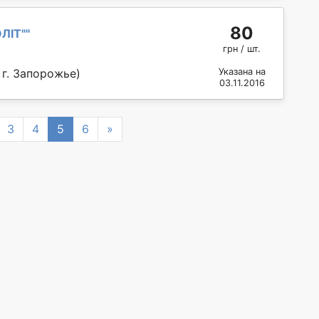
80
ЛІТ"
"
грн / шт.
 г. Запорожье)
Указана на
03.11.2016
Next
3
4
5
6
»