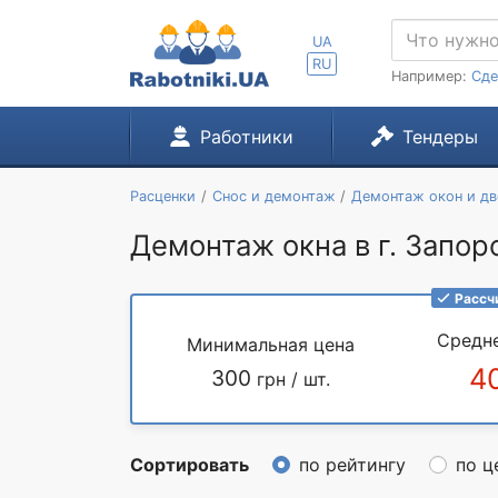
UA
RU
Например:
Сде
Работники
Тендеры
Расценки
Снос и демонтаж
Демонтаж окон и дв
Демонтаж окна в г. Запо
Рассч
Средн
Минимальная цена
4
300
грн / шт.
Сортировать
по рейтингу
по ц