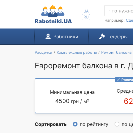
UA
RU
Например:
Сде
Работники
Тендеры
Расценки
Комплексные работы
Ремонт балкона
Евроремонт балкона в г. 
Рассч
Средн
Минимальная цена
6
4500
грн / м²
Сортировать
по рейтингу
по ц