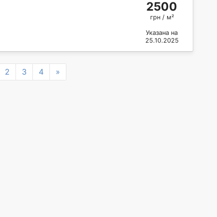
2500
грн / м²
Указана на
25.10.2025
ous
Next
2
3
4
»