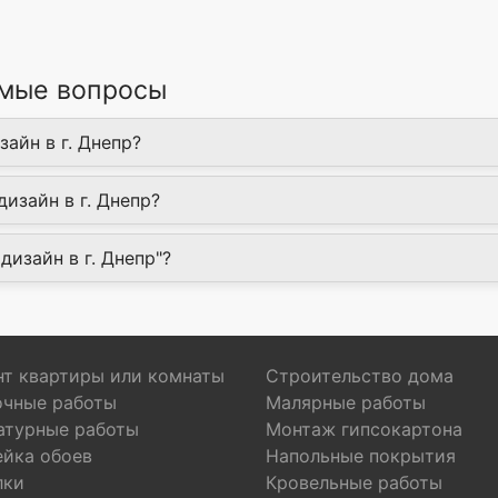
емые вопросы
айн в г. Днепр?
изайн в г. Днепр?
дизайн в г. Днепр"?
т квартиры или комнаты
Строительство дома
очные работы
Малярные работы
атурные работы
Монтаж гипсокартона
ейка обоев
Напольные покрытия
лки
Кровельные работы