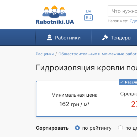
UA
RU
Например:
Сде
Работники
Тендеры
Расценки
Общестроительные и монтажные рабо
Гидроизоляция кровли пол
Рассч
Средн
Минимальная цена
2
162
грн / м²
Сортировать
по рейтингу
по ц