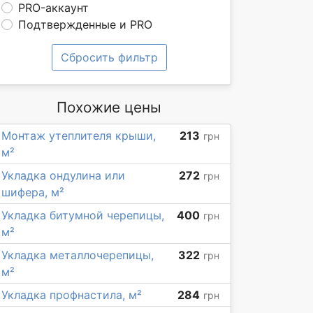
PRO-аккаунт
Подтвержденные и PRO
Сбросить фильтр
Похожие цены
Монтаж утеплителя крыши,
213
грн
м²
Укладка ондулина или
272
грн
шифера, м²
Укладка битумной черепицы,
400
грн
м²
Укладка металлочерепицы,
322
грн
м²
Укладка профнастила, м²
284
грн