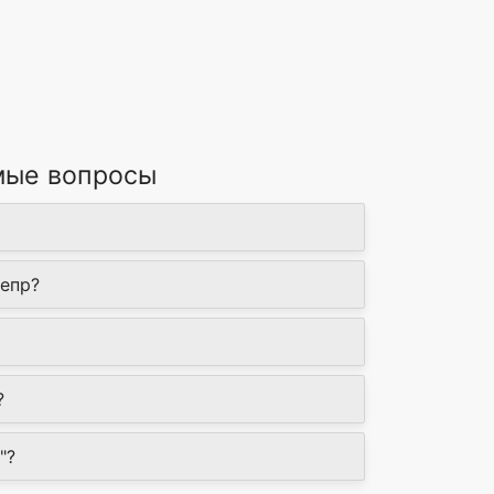
мые вопросы
непр?
?
"?