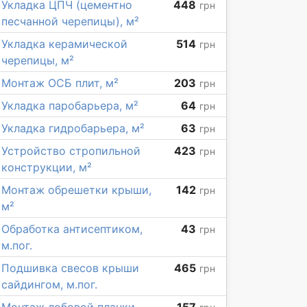
Укладка ЦПЧ (цементно
448
грн
песчанной черепицы), м²
Укладка керамической
514
грн
черепицы, м²
Монтаж ОСБ плит, м²
203
грн
Укладка паробарьера, м²
64
грн
Укладка гидробарьера, м²
63
грн
Устройство стропильной
423
грн
конструкции, м²
Монтаж обрешетки крыши,
142
грн
м²
Обработка антисептиком,
43
грн
м.пог.
Подшивка свесов крыши
465
грн
сайдингом, м.пог.