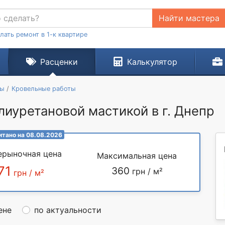
Найти мастера
лать ремонт в 1-к квартире
Расценки
Калькулятор
ты
Кровельные работы
иуретановой мастикой в г. Днепр
итано на 08.08.2026
ерыночная цена
Максимальная цена
71
360
грн / м²
грн / м²
ене
по актуальности