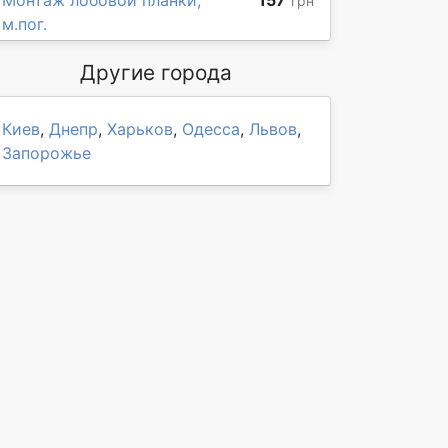
Монтаж лобовой планки,
157
грн
м.пог.
Другие города
Киев
,
Днепр
,
Харьков
,
Одесса
,
Львов
,
Запорожье