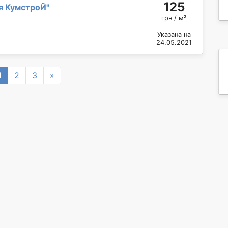
125
я КумстроЙ
"
грн / м²
Указана на
24.05.2021
vious
Next
1
2
3
»