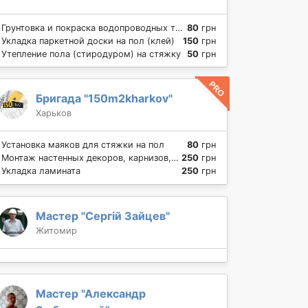
Грунтовка и покраска водопроводных труб
80
грн
Укладка паркетной доски на пол (клей)
150
грн
Утепление пола (стиродуром) на стяжку
50
грн
Бригада "150m2kharkov"
Харьков
Установка маяков для стяжки на пол
80
грн
Монтаж настенных декоров, карнизов, молдингов из полиуретана
250
грн
Укладка ламината
250
грн
Мастер "Сергій Зайцев"
Житомир
Мастер "Александр