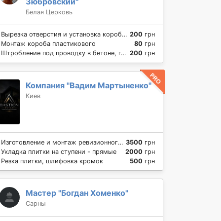
Зюбровский"
Белая Церковь
Вырезка отверстия и установка коробки (кирпич)
200
грн
Монтаж короба пластикового
80
грн
Штробление под проводку в бетоне, глубина штробы 2 см
200
грн
Компания "Вадим Мартыненко"
Киев
Изготовление и монтаж ревизионного люка из плитки на магнитах
3500
грн
Укладка плитки на ступени - прямые
2000
грн
Резка плитки, шлифовка кромок
500
грн
Мастер "Богдан Хоменко"
Сарны