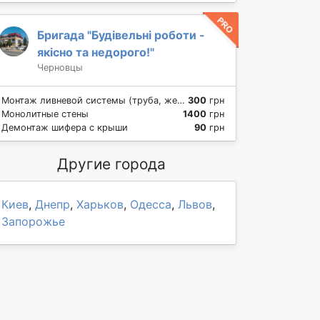
Бригада "Будівельні роботи -
якісно та недорого!"
Черновцы
Монтаж ливневой системы (труба, желоб)
300
грн
Монолитные стены
1400
грн
Демонтаж шифера с крыши
90
грн
Другие города
Киев
,
Днепр
,
Харьков
,
Одесса
,
Львов
,
Запорожье