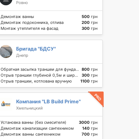
Ровно
Демонтаж ванны
500
грн
Демонтаж подоконника, отлива
200
грн
Монтаж утеплителя на фасад
300
грн
Бригада "БДСУ"
Днепр
Обратная засыпка траншеи для фундамента
800
грн
Отрыв траншеи глубиной 0,5м и шириной 35см
300
грн
Отрыв траншеи, котлована вручную
1100
грн
Компания "LB Build Prime"
Хмельницкий
Установка ванны (без смесителя)
3000
грн
Демонтаж канализации сантехником
140
грн
Демонтаж ванны сантехником
700
грн