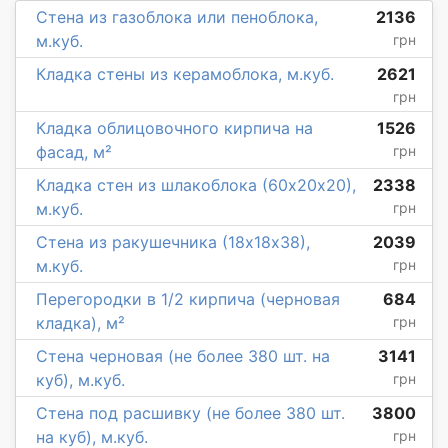
Стена из газоблока или пеноблока,
2136
м.куб.
грн
Кладка стены из керамоблока, м.куб.
2621
грн
Кладка облицовочного кирпича на
1526
фасад, м²
грн
Кладка стен из шлакоблока (60х20х20),
2338
м.куб.
грн
Стена из ракушечника (18х18х38),
2039
м.куб.
грн
Перегородки в 1/2 кирпича (черновая
684
кладка), м²
грн
Стена черновая (не более 380 шт. на
3141
куб), м.куб.
грн
Стена под расшивку (не более 380 шт.
3800
на куб), м.куб.
грн