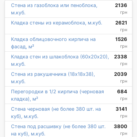
Стена из газоблока или пеноблока,
2136
м.куб.
грн
Кладка стены из керамоблока, м.куб.
2621
грн
Кладка облицовочного кирпича на
1526
фасад, м²
грн
Кладка стен из шлакоблока (60х20х20),
2338
м.куб.
грн
Стена из ракушечника (18х18х38),
2039
м.куб.
грн
Перегородки в 1/2 кирпича (черновая
684
кладка), м²
грн
Стена черновая (не более 380 шт. на
3141
куб), м.куб.
грн
Стена под расшивку (не более 380 шт.
3800
на куб), м.куб.
грн