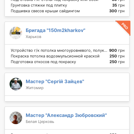
Грунтовка стяжки под плитку
35
грн
Подшивка свесов крыши сайдингом
300
грн
Бригада "150m2kharkov"
Харьков
Устройство г/к потолка многоуровневого, полукруг
900
грн
Покраска потолка водоэмульсионной краской
250
грн
Подготовка откосов под покраску
250
грн
Мастер "Сергій Зайцев"
Житомир
Мастер "Александр Зюбровский"
Белая Церковь