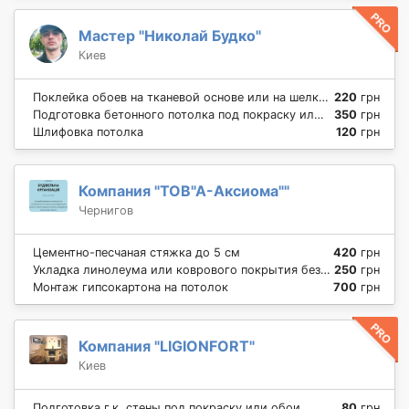
Мастер "Николай Будко"
Киев
Поклейка обоев на тканевой основе или на шелкотрафаретной
220
грн
Подготовка бетонного потолка под покраску или обои
350
грн
Шлифовка потолка
120
грн
Компания "ТОВ"А-Аксиома""
Чернигов
Цементно-песчаная стяжка до 5 см
420
грн
Укладка линолеума или коврового покрытия без клея
250
грн
Монтаж гипсокартона на потолок
700
грн
Компания "LIGIONFORT"
Киев
Подготовка г.к. стены под покраску или обои
80
грн