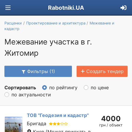
Rabotniki.UA
Расценки
Проектирование и архитектура
Межевание и
кадастр
Межевание участка в г.
Житомир
Фильтры (1)
Создать тендер
Сортировать
по рейтингу
по цене
по актуальности
ТОВ "Геодезия и кадастр"
4000
Бригада
грн / объект
Киев
(Может приехать в