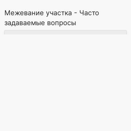
Межевание участка - Часто
задаваемые вопросы
→ Где найти мастера на услугу Межевание
участка в г. Житомир?
→ Сколько мастеров предлагают Межевание
участка в г. Житомир?
→ Актуальна ли цена в 2026 г. на "Межевание
участка в г. Житомир"?
Реклама
Правила