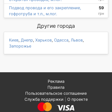
Подвод провода и его закрепление,
59
гофротруба и т.п., м.пог.
грн
Другие города
Киев
,
Днепр
,
Харьков
,
Одесса
,
Львов
,
Запорожье
Реклама
Правила
Пользовательское соглашение
Служба поддержки
|
О проекте