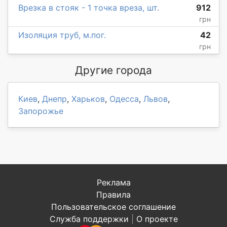
Врезка в стояк - 1 точка вреза, шт.
912
грн
Изоляция труб, м.пог.
42
грн
Другие города
Киев
,
Днепр
,
Харьков
,
Одесса
,
Львов
,
Запорожье
Реклама
Правила
Пользовательское соглашение
Служба поддержки
|
О проекте