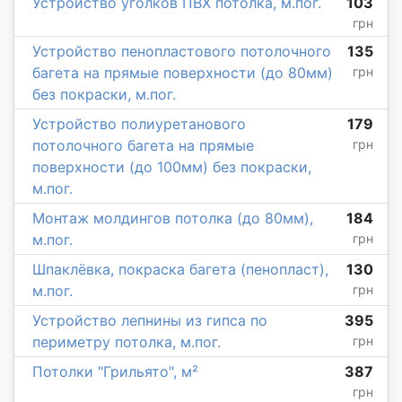
Устройство уголков ПВХ потолка, м.пог.
103
грн
Устройство пенопластового потолочного
135
багета на прямые поверхности (до 80мм)
грн
без покраски, м.пог.
Устройство полиуретанового
179
потолочного багета на прямые
грн
поверхности (до 100мм) без покраски,
м.пог.
Монтаж молдингов потолка (до 80мм),
184
м.пог.
грн
Шпаклёвка, покраска багета (пенопласт),
130
м.пог.
грн
Устройство лепнины из гипса по
395
периметру потолка, м.пог.
грн
Потолки "Грильято", м²
387
грн