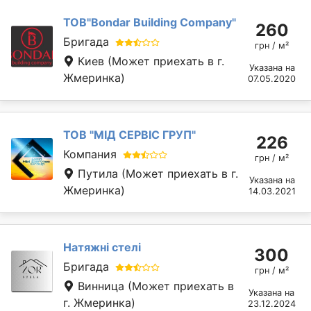
ТОВ"Bondar Building Company"
260
Бригада
грн / м²
Киев
(Может приехать в г.
Указана на
Жмеринка)
07.05.2020
ТОВ "МІД СЕРВІС ГРУП"
226
Компания
грн / м²
Путила
(Может приехать в г.
Указана на
Жмеринка)
14.03.2021
Натяжні стелі
300
Бригада
грн / м²
Винница
(Может приехать в
Указана на
г. Жмеринка)
23.12.2024