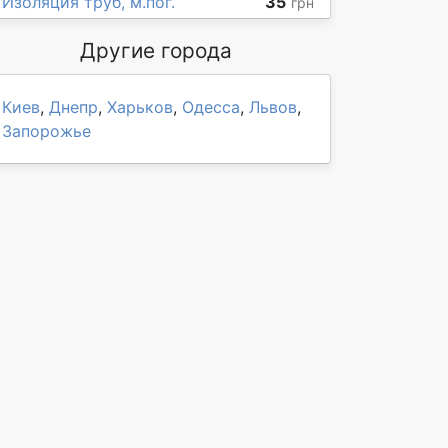
Изоляция труб, м.пог.
35
грн
Другие города
Киев
,
Днепр
,
Харьков
,
Одесса
,
Львов
,
Запорожье