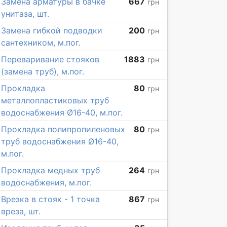
Замена арматуры в бачке
667
грн
унитаза, шт.
Замена гибкой подводки
200
грн
сантехником, м.пог.
Переваривание стояков
1883
грн
(замена труб), м.пог.
Прокладка
80
грн
металлопластиковых труб
водоснабжения Ø16-40, м.пог.
Прокладка полипропиленовых
80
грн
труб водоснабжения Ø16-40,
м.пог.
Прокладка медных труб
264
грн
водоснабжения, м.пог.
Врезка в стояк - 1 точка
867
грн
вреза, шт.