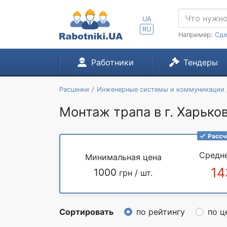
UA
RU
Например:
Сде
Работники
Тендеры
Расценки
Инженерные системы и коммуникации
Монтаж трапа в г. Харько
Рассч
Средн
Минимальная цена
14
1000
грн / шт.
Сортировать
по рейтингу
по ц