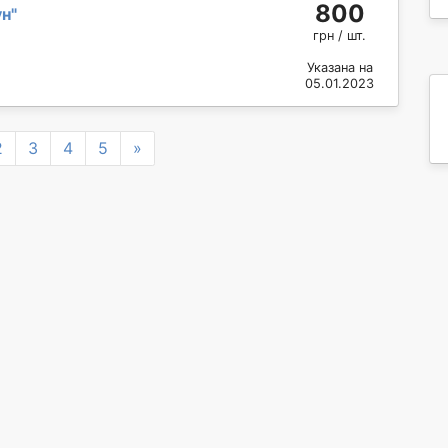
800
ун
"
грн / шт.
Указана на
05.01.2023
Next
2
3
4
5
»