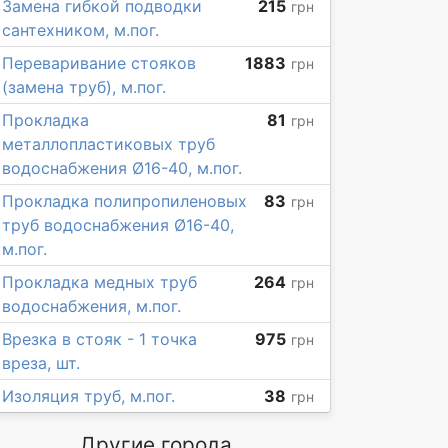
Замена гибкой подводки
215
грн
сантехником, м.пог.
Переваривание стояков
1883
грн
(замена труб), м.пог.
Прокладка
81
грн
металлопластиковых труб
водоснабжения Ø16-40, м.пог.
Прокладка полипропиленовых
83
грн
труб водоснабжения Ø16-40,
м.пог.
Прокладка медных труб
264
грн
водоснабжения, м.пог.
Врезка в стояк - 1 точка
975
грн
вреза, шт.
Изоляция труб, м.пог.
38
грн
Другие города