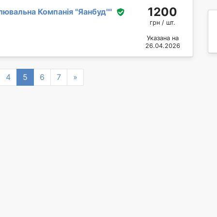
1200
ювальна Компанія "Яанбуд"
"
грн / шт.
Указана на
26.04.2026
Next
4
5
6
7
»