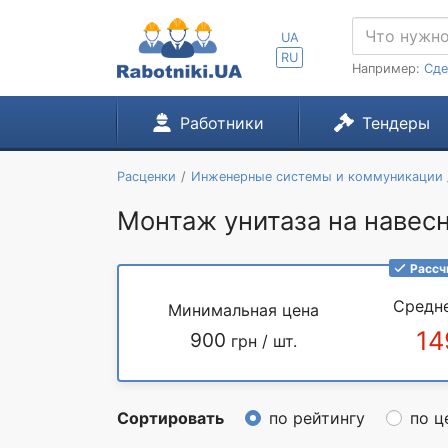
UA
RU
Например:
Сде
Работники
Тендеры
Расценки
Инженерные системы и коммуникации
Монтаж унитаза на навесн
Рассч
Средн
Минимальная цена
14
900
грн / шт.
Сортировать
по рейтингу
по ц