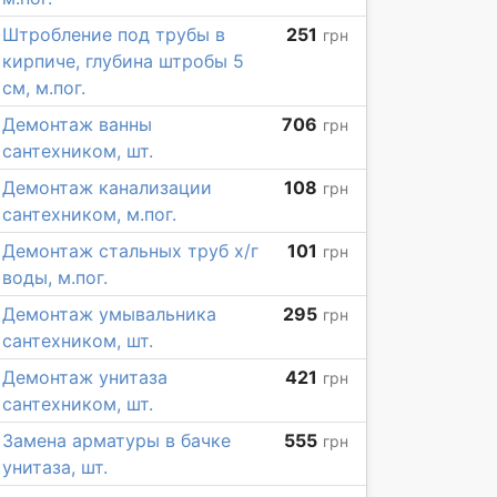
Штробление под трубы в
251
грн
кирпиче, глубина штробы 5
см, м.пог.
Демонтаж ванны
706
грн
сантехником, шт.
Демонтаж канализации
108
грн
сантехником, м.пог.
Демонтаж стальных труб х/г
101
грн
воды, м.пог.
Демонтаж умывальника
295
грн
сантехником, шт.
Демонтаж унитаза
421
грн
сантехником, шт.
Замена арматуры в бачке
555
грн
унитаза, шт.