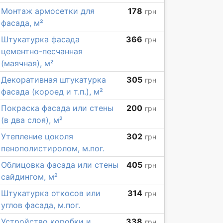
Монтаж армосетки для
178
грн
фасада, м²
Штукатурка фасада
366
грн
цементно-песчанная
(маячная), м²
Декоративная штукатурка
305
грн
фасада (короед и т.п.), м²
Покраска фасада или стены
200
грн
(в два слоя), м²
Утепление цоколя
302
грн
пенополистиролом, м.пог.
Облицовка фасада или стены
405
грн
сайдингом, м²
Штукатурка откосов или
314
грн
углов фасада, м.пог.
Устройство коробки и
338
грн