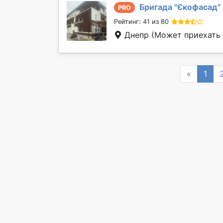
Бригада "
Єкофасад
"
PRO
Рейтинг: 41 из 80
Днепр
(Может приехать 
Previous
«
1