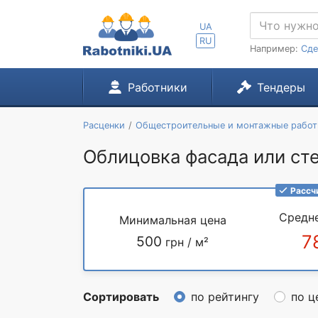
UA
RU
Например:
Сде
Работники
Тендеры
Расценки
Общестроительные и монтажные рабо
Облицовка фасада или сте
Рассч
Средн
Минимальная цена
7
500
грн / м²
Сортировать
по рейтингу
по ц