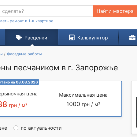
Найти мастера
лать ремонт в 1-к квартире
Расценки
Калькулятор
ты
Фасадные работы
ны песчаником в г. Запорожье
итано на 08.08.2026
ерыночная цена
Максимальная цена
88
1000
грн / м²
грн / м²
ене
по актуальности