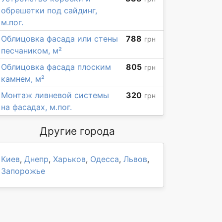
обрешетки под сайдинг,
м.пог.
Облицовка фасада или стены
788
грн
песчаником, м²
Облицовка фасада плоским
805
грн
камнем, м²
Монтаж ливневой системы
320
грн
на фасадах, м.пог.
Другие города
Киев
,
Днепр
,
Харьков
,
Одесса
,
Львов
,
Запорожье