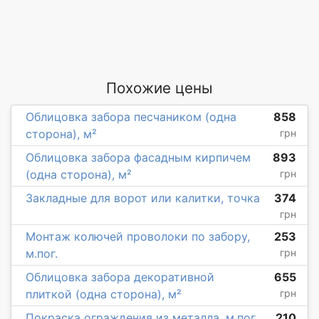
Похожие цены
Облицовка забора песчаником (одна
858
сторона), м²
грн
Облицовка забора фасадным кирпичем
893
(одна сторона), м²
грн
Закладные для ворот или калитки, точка
374
грн
Монтаж колючей проволоки по забору,
253
м.пог.
грн
Облицовка забора декоративной
655
плиткой (одна сторона), м²
грн
Покраска ограждения из металла, м.пог.
210