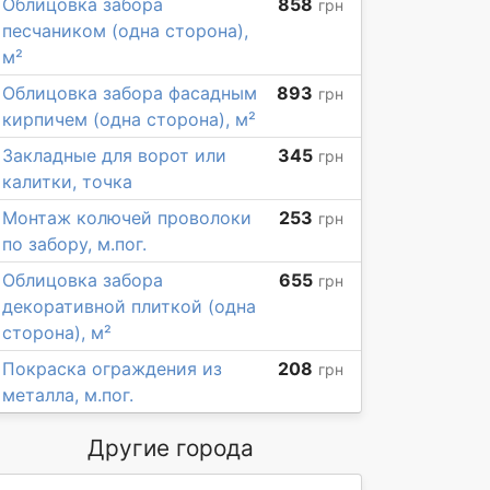
Облицовка забора
858
грн
песчаником (одна сторона),
м²
Облицовка забора фасадным
893
грн
кирпичем (одна сторона), м²
Закладные для ворот или
345
грн
калитки, точка
Монтаж колючей проволоки
253
грн
по забору, м.пог.
Облицовка забора
655
грн
декоративной плиткой (одна
сторона), м²
Покраска ограждения из
208
грн
металла, м.пог.
Другие города