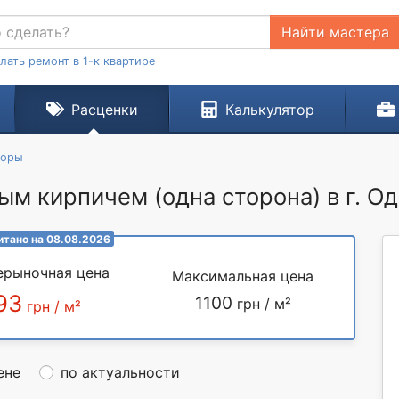
Найти мастера
лать ремонт в 1-к квартире
Расценки
Калькулятор
боры
м кирпичем (одна сторона) в г. О
итано на 08.08.2026
ерыночная цена
Максимальная цена
93
1100
грн / м²
грн / м²
ене
по актуальности