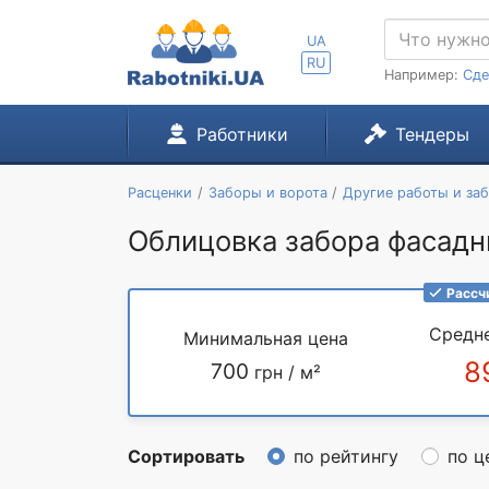
UA
RU
Например:
Сде
Работники
Тендеры
Расценки
Заборы и ворота
Другие работы и за
Облицовка забора фасадны
Рассч
Средн
Минимальная цена
8
700
грн / м²
Сортировать
по рейтингу
по ц