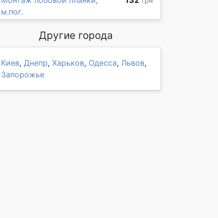
Монтаж лобовой планки,
132
грн
м.пог.
Другие города
Киев
,
Днепр
,
Харьков
,
Одесса
,
Львов
,
Запорожье