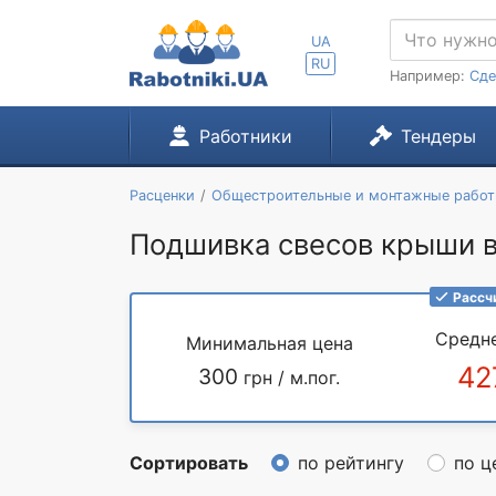
UA
RU
Например:
Сде
Работники
Тендеры
Расценки
Общестроительные и монтажные рабо
Подшивка свесов крыши в 
Рассч
Средн
Минимальная цена
42
300
грн / м.пог.
Сортировать
по рейтингу
по ц