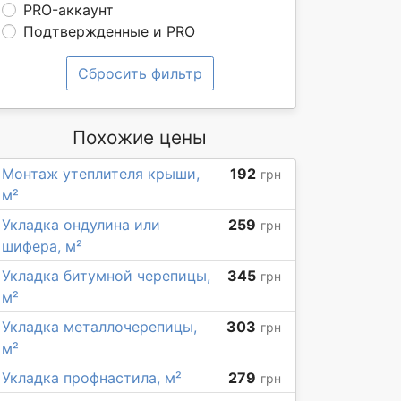
PRO-аккаунт
Подтвержденные и PRO
Сбросить фильтр
Похожие цены
Монтаж утеплителя крыши,
192
грн
м²
Укладка ондулина или
259
грн
шифера, м²
Укладка битумной черепицы,
345
грн
м²
Укладка металлочерепицы,
303
грн
м²
Укладка профнастила, м²
279
грн