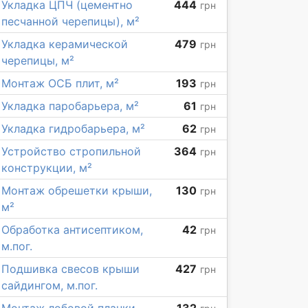
Укладка ЦПЧ (цементно
444
грн
песчанной черепицы), м²
Укладка керамической
479
грн
черепицы, м²
Монтаж ОСБ плит, м²
193
грн
Укладка паробарьера, м²
61
грн
Укладка гидробарьера, м²
62
грн
Устройство стропильной
364
грн
конструкции, м²
Монтаж обрешетки крыши,
130
грн
м²
Обработка антисептиком,
42
грн
м.пог.
Подшивка свесов крыши
427
грн
сайдингом, м.пог.