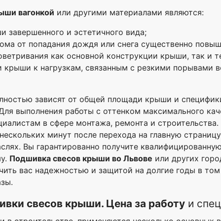
ыши вагонкой
или другими материалами являются:
 завершенного и эстетичного вида;
ома от попадания дождя или снега существенно повыш
оветривания как основной конструкции крыши, так и т
 крыши к нагрузкам, связанным с резкими порывами в
лностью зависят от общей площади крыши и специфик
Для выполнения работы с оттенком максимального кач
иалистам в сфере монтажа, ремонта и строительства.
нескольких минут после перехода на главную страниц
аслях. Вы гарантированно получите квалифицированну
му.
Подшивка свесов крыши во Львове
или других горо
ить вас надежностью и защитой на долгие годы в том 
зы.
ивки свесов крыши. Цена за работу
и спец
и в строительстве, применяются несколько основных 