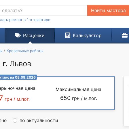
Найти мастера
лать ремонт в 1-к квартире
Расценки
Калькулятор
ты
Кровельные работы
г. Львов
итано на 08.08.2026
ерыночная цена
Максимальная цена
7
650
грн / м.пог.
грн / м.пог.
ене
по актуальности