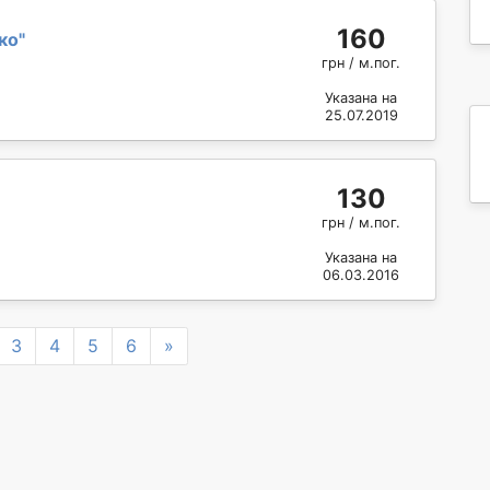
160
ко
"
грн / м.пог.
Указана на
25.07.2019
130
грн / м.пог.
Указана на
06.03.2016
Next
3
4
5
6
»