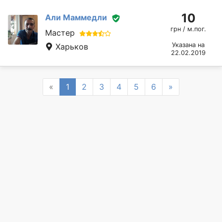
10
Али Маммедли
грн / м.пог.
Мастер
Указана на
Харьков
22.02.2019
Previous
Next
«
1
2
3
4
5
6
»