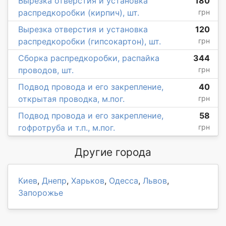
Вырезка отверстия и установка
180
распредкоробки (кирпич), шт.
грн
Вырезка отверстия и установка
120
распредкоробки (гипсокартон), шт.
грн
Сборка распредкоробки, распайка
344
проводов, шт.
грн
Подвод провода и его закрепление,
40
открытая проводка, м.пог.
грн
Подвод провода и его закрепление,
58
гофротруба и т.п., м.пог.
грн
Другие города
Киев
,
Днепр
,
Харьков
,
Одесса
,
Львов
,
Запорожье