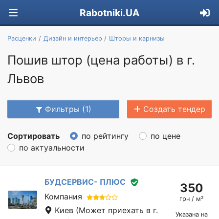
Rabotniki.UA
Расценки
Дизайн и интерьер
Шторы и карнизы
Пошив штор (цена работы) в г.
Львов
Фильтры (1)
Создать тендер
Сортировать
по рейтингу
по цене
по актуальности
БУДСЕРВИС- ПЛЮС
350
Компания
грн / м²
Киев
(Может приехать в г.
Указана на