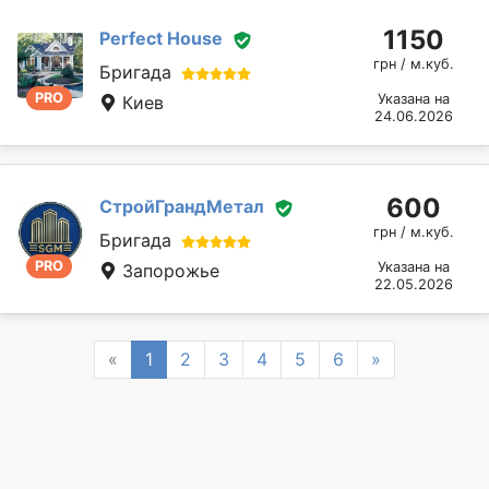
1150
Perfect House
грн / м.куб.
Бригада
PRO
Указана на
Киев
24.06.2026
600
СтройГрандМетал
грн / м.куб.
Бригада
PRO
Указана на
Запорожье
22.05.2026
Previous
Next
«
1
2
3
4
5
6
»