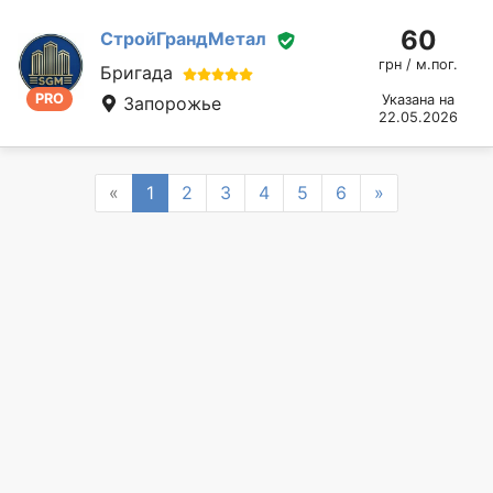
60
СтройГрандМетал
грн / м.пог.
Бригада
PRO
Указана на
Запорожье
22.05.2026
Previous
Next
«
1
2
3
4
5
6
»