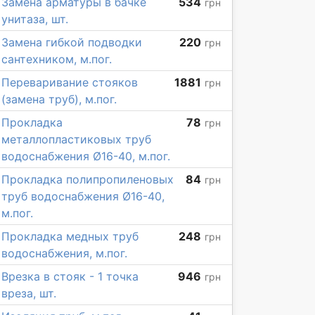
Замена арматуры в бачке
534
грн
унитаза, шт.
Замена гибкой подводки
220
грн
сантехником, м.пог.
Переваривание стояков
1881
грн
(замена труб), м.пог.
Прокладка
78
грн
металлопластиковых труб
водоснабжения Ø16-40, м.пог.
Прокладка полипропиленовых
84
грн
труб водоснабжения Ø16-40,
м.пог.
Прокладка медных труб
248
грн
водоснабжения, м.пог.
Врезка в стояк - 1 точка
946
грн
вреза, шт.