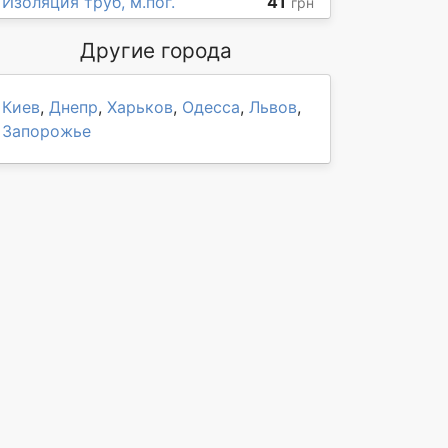
Изоляция труб, м.пог.
41
грн
Другие города
Киев
,
Днепр
,
Харьков
,
Одесса
,
Львов
,
Запорожье