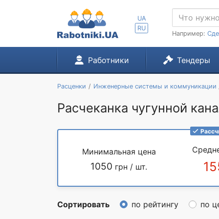
UA
RU
Например:
Сде
Работники
Тендеры
Расценки
Инженерные системы и коммуникации
Расчеканка чугунной кана
Рассч
Средн
Минимальная цена
15
1050
грн / шт.
Сортировать
по рейтингу
по ц