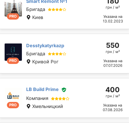
180
Smart Remont №1
грн / м²
Бригада
PRO
Киев
Указана на
13.02.2023
550
Desstykatyrkazp
грн / м²
Бригада
PRO
Кривой Рог
Указана на
07.07.2026
400
LB Build Prime
грн / м²
Компания
PRO
Указана на
Хмельницкий
07.08.2026