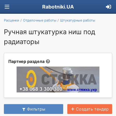
Rabotniki.UA
Расценки
Отделочные работы
Штукатурные работы
Ручная штукатурка ниш под
радиаторы
Партнер раздела
Фильтры
Создать тендер