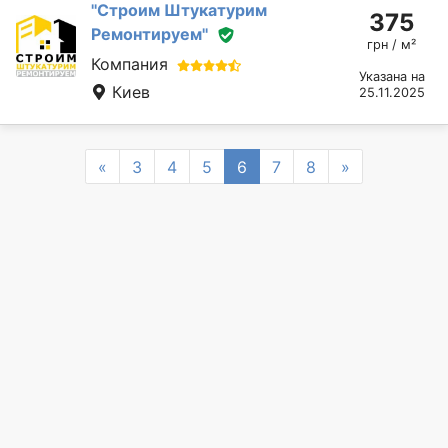
''Строим Штукатурим
375
Ремонтируем''
грн / м²
Компания
Указана на
Киев
25.11.2025
Previous
Next
«
3
4
5
6
7
8
»