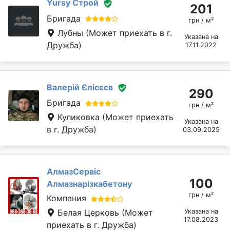
Yursy Строй
201
Бригада
грн / м²
Лубны
(Может приехать в г.
Указана на
Дружба)
17.11.2022
Валерій Єлісєєв
290
Бригада
грн / м²
Куликовка
(Может приехать
Указана на
в г. Дружба)
03.09.2025
АлмазСервіс
100
Алмазнарізкабетону
грн / м²
Компания
Белая Церковь
(Может
Указана на
17.08.2023
приехать в г. Дружба)