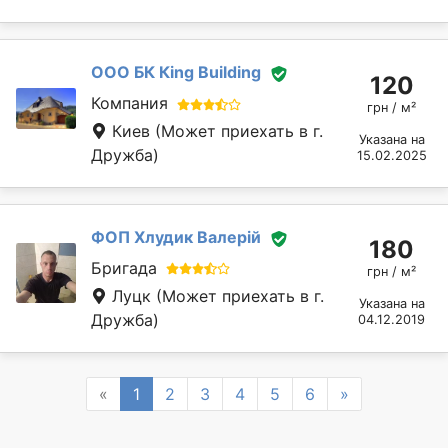
ООО БК Кing Building
120
Компания
грн / м²
Киев
(Может приехать в г.
Указана на
Дружба)
15.02.2025
ФОП Хлудик Валерій
180
Бригада
грн / м²
Луцк
(Может приехать в г.
Указана на
Дружба)
04.12.2019
Previous
Next
«
1
2
3
4
5
6
»