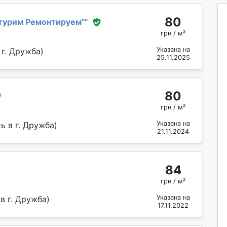
80
турим Ремонтируем''
"
грн / м²
Указана на
г. Дружба)
25.11.2025
80
грн / м²
Указана на
ь в г. Дружба)
21.11.2024
84
грн / м²
Указана на
в г. Дружба)
17.11.2022