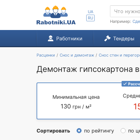
UA
RU
Например:
Сде
Работники
Тендеры
Расценки
Снос и демонтаж
Снос стен и перего
Демонтаж гипсокартона в
Рассч
Средн
Минимальная цена
1
130
грн / м²
Сортировать
по рейтингу
по ц