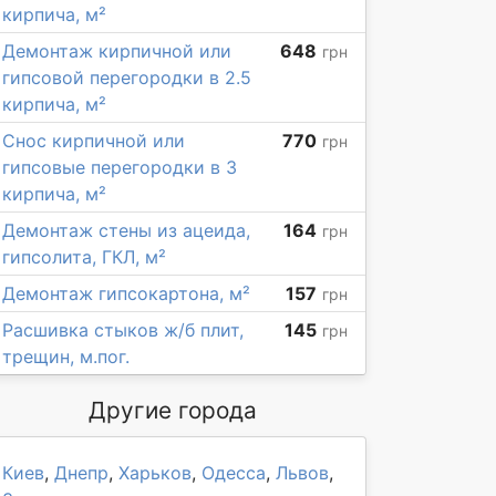
кирпича, м²
Демонтаж кирпичной или
648
грн
гипсовой перегородки в 2.5
кирпича, м²
Снос кирпичной или
770
грн
гипсовые перегородки в 3
кирпича, м²
Демонтаж стены из ацеида,
164
грн
гипсолита, ГКЛ, м²
Демонтаж гипсокартона, м²
157
грн
Расшивка стыков ж/б плит,
145
грн
трещин, м.пог.
Другие города
Киев
,
Днепр
,
Харьков
,
Одесса
,
Львов
,