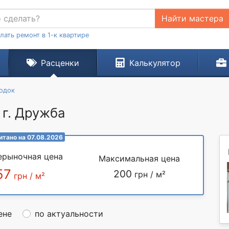
Найти мастера
лать ремонт в 1-к квартире
Расценки
Калькулятор
родок
 г. Дружба
итано на 07.08.2026
ерыночная цена
Максимальная цена
57
200
грн / м²
грн / м²
ене
по актуальности