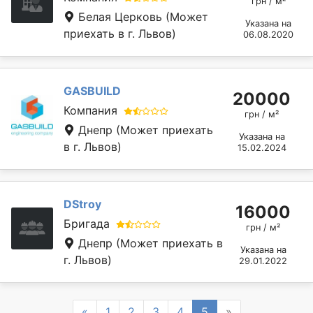
грн / м²
Белая Церковь
(Может
Указана на
приехать в г. Львов)
06.08.2020
GASBUILD
20000
Компания
грн / м²
Днепр
(Может приехать
Указана на
в г. Львов)
15.02.2024
DStroy
16000
Бригада
грн / м²
Днепр
(Может приехать в
Указана на
г. Львов)
29.01.2022
Previous
Next
«
1
2
3
4
5
»