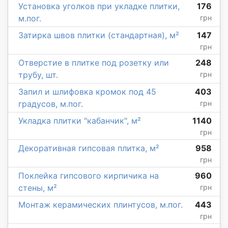
Установка уголков при укладке плитки,
176
м.пог.
грн
Затирка швов плитки (стандартная), м²
147
грн
Отверстие в плитке под розетку или
248
трубу, шт.
грн
Запил и шлифовка кромок под 45
403
градусов, м.пог.
грн
Укладка плитки "кабанчик", м²
1140
грн
Декоративная гипсовая плитка, м²
958
грн
Поклейка гипсового кирпичика на
960
стены, м²
грн
Монтаж керамических плинтусов, м.пог.
443
грн