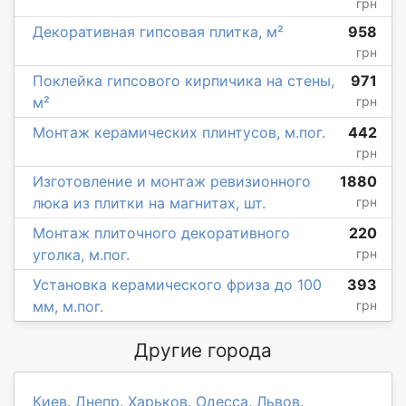
грн
Декоративная гипсовая плитка, м²
958
грн
Поклейка гипсового кирпичика на стены,
971
м²
грн
Монтаж керамических плинтусов, м.пог.
442
грн
Изготовление и монтаж ревизионного
1880
люка из плитки на магнитах, шт.
грн
Монтаж плиточного декоративного
220
уголка, м.пог.
грн
Установка керамического фриза до 100
393
мм, м.пог.
грн
Другие города
Киев
,
Днепр
,
Харьков
,
Одесса
,
Львов
,