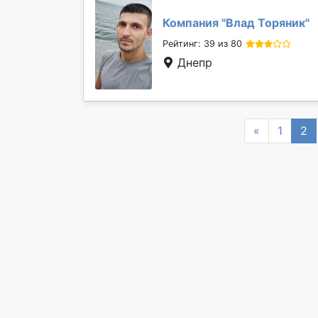
Компания "
Влад Торяник
"
Рейтинг: 39 из 80
Днепр
Previous
«
1
2