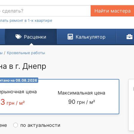
Найти мастера
лать ремонт в 1-к квартире
Расценки
Калькулятор
ты
Кровельные работы
а в г. Днепр
итано на 08.08.2026
ерыночная цена
Максимальная цена
63
90
грн / м²
грн / м²
ене
по актуальности