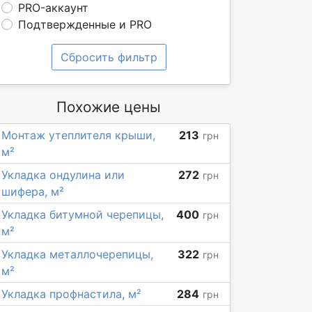
PRO-аккаунт
Подтвержденные и PRO
Сбросить фильтр
Похожие цены
Монтаж утеплителя крыши,
213
грн
м²
Укладка ондулина или
272
грн
шифера, м²
Укладка битумной черепицы,
400
грн
м²
Укладка металлочерепицы,
322
грн
м²
Укладка профнастила, м²
284
грн