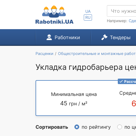
UA
RU
Например:
Сде
Работники
Тендеры
Расценки
Общестроительные и монтажные рабо
Укладка гидробарьера цен
Рассч
Средн
Минимальная цена
45
грн / м²
Сортировать
по рейтингу
по ц