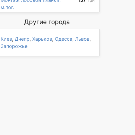
Монтаж лобовой планки,
157
грн
м.пог.
Другие города
Киев
,
Днепр
,
Харьков
,
Одесса
,
Львов
,
Запорожье