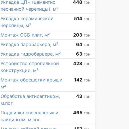
Укладка ЦПЧ (цементно
448
грн
песчанной черепицы), м²
Укладка керамической
514
грн
черепицы, м²
Монтаж ОСБ плит, м²
203
грн
Укладка паробарьера, м²
64
грн
Укладка гидробарьера, м²
63
грн
Устройство стропильной
423
грн
конструкции, м²
Монтаж обрешетки крыши,
142
грн
м²
Обработка антисептиком,
43
грн
м.пог.
Подшивка свесов крыши
465
грн
сайдингом, м.пог.