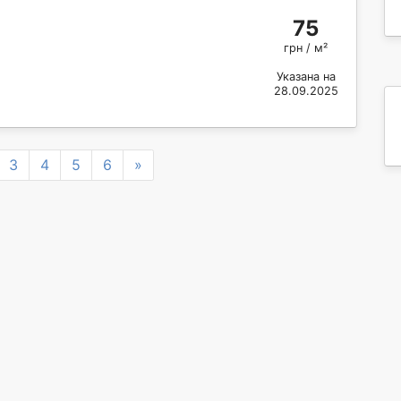
75
грн / м²
Указана на
28.09.2025
Next
3
4
5
6
»