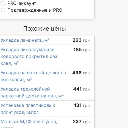
PRO-аккаунт
Подтвержденные и PRO
Похожие цены
Укладка ламината, м²
263
грн
Укладка линолеума или
185
грн
коврового покрытия без
клея, м²
Укладка паркетной доски на
496
грн
пол (клей), м²
Укладка трехслойной
441
грн
паркетной доски на пол, м²
Установка пластиковых
131
грн
плинтусов, м.пог.
Монтаж МДФ плинтусов,
237
грн