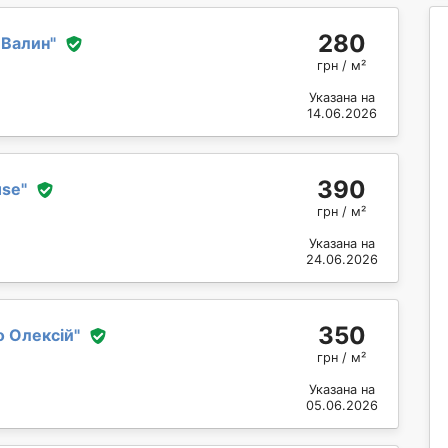
280
 Валин
"
грн / м²
Указана на
14.06.2026
390
use
"
грн / м²
Указана на
24.06.2026
350
о Олексій
"
грн / м²
Указана на
05.06.2026