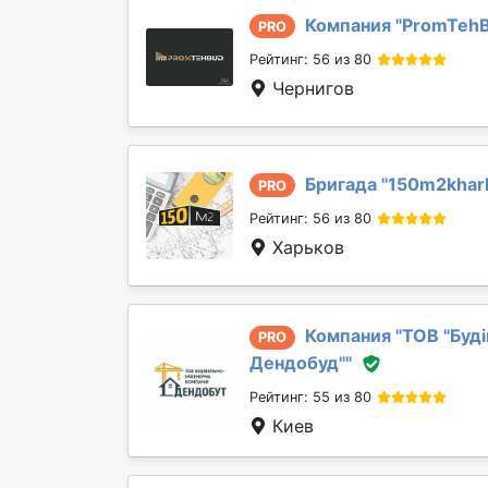
Компания "
PromTeh
PRO
Рейтинг: 56 из 80
Чернигов
Бригада "
150m2khar
PRO
Рейтинг: 56 из 80
Харьков
Компания "
ТОВ "Буд
PRO
Дендобуд"
"
Рейтинг: 55 из 80
Киев