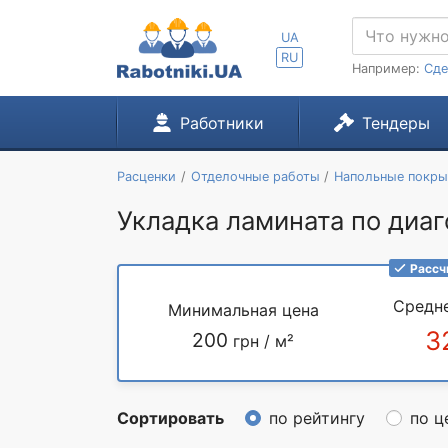
UA
RU
Например:
Сде
Работники
Тендеры
Расценки
Отделочные работы
Напольные покры
Укладка ламината по диа
Рассч
Средн
Минимальная цена
3
200
грн / м²
Сортировать
по рейтингу
по ц