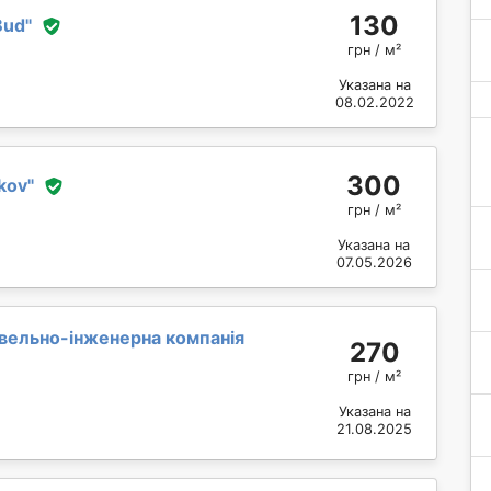
130
Bud
"
грн / м²
Указана на
08.02.2022
300
kov
"
грн / м²
Указана на
07.05.2026
івельно-інженерна компанія
270
грн / м²
Указана на
21.08.2025