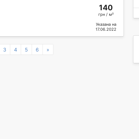
140
грн / м²
Указана на
17.06.2022
Next
3
4
5
6
»