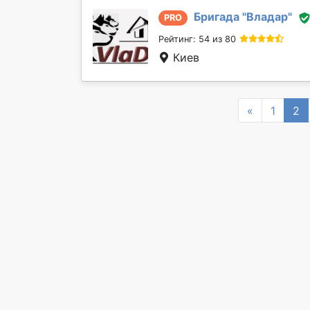
Бригада "
Владар
"
PRO
Рейтинг: 54 из 80
Киев
Previous
«
1
2