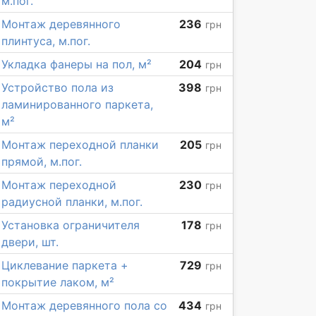
м.пог.
Монтаж деревянного
236
грн
плинтуса, м.пог.
Укладка фанеры на пол, м²
204
грн
Устройство пола из
398
грн
ламинированного паркета,
м²
Монтаж переходной планки
205
грн
прямой, м.пог.
Монтаж переходной
230
грн
радиусной планки, м.пог.
Установка ограничителя
178
грн
двери, шт.
Циклевание паркета +
729
грн
покрытие лаком, м²
Монтаж деревянного пола со
434
грн