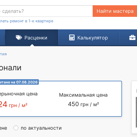
Найти мастера
лать ремонт в 1-к квартире
Расценки
Калькулятор
тия
гонали
итано на 07.08.2026
ерыночная цена
Максимальная цена
24
450
грн / м²
грн / м²
ене
по актуальности