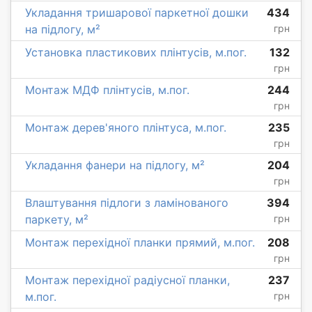
Укладання тришарової паркетної дошки
434
на підлогу, м²
грн
Установка пластикових плінтусів, м.пог.
132
грн
Монтаж МДФ плінтусів, м.пог.
244
грн
Монтаж дерев'яного плінтуса, м.пог.
235
грн
Укладання фанери на підлогу, м²
204
грн
Влаштування підлоги з ламінованого
394
паркету, м²
грн
Монтаж перехідної планки прямий, м.пог.
208
грн
Монтаж перехідної радіусної планки,
237
м.пог.
грн