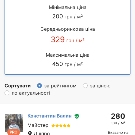
Мінімальна ціна
200
грн / м²
Середньоринкова ціна
329
грн / м²
Максимальна ціна
450
грн / м²
Сортувати
за рейтингом
за ціною
по актуальності
280
Константин Валин
грн / м²
Майстер
PRO
Вказано на
Дніпро