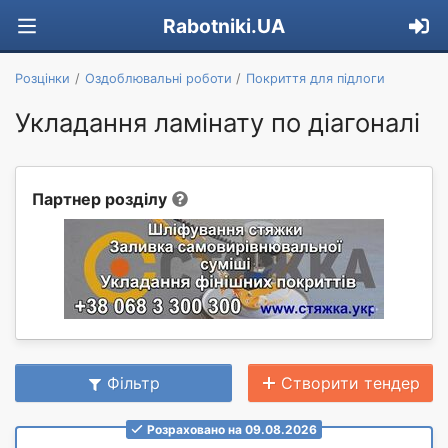
Rabotniki.UA
Розцінки
Оздоблювальні роботи
Покриття для підлоги
Укладання ламінату по діагоналі
Партнер розділу
Фільтр
Створити тендер
Розраховано на 09.08.2026