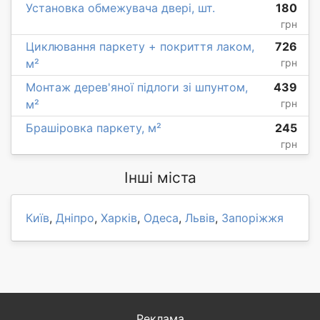
Установка обмежувача двері, шт.
180
грн
Циклювання паркету + покриття лаком,
726
м²
грн
Монтаж дерев'яної підлоги зі шпунтом,
439
м²
грн
Брашіровка паркету, м²
245
грн
Інші міста
Київ
,
Дніпро
,
Харків
,
Одеса
,
Львів
,
Запоріжжя
Реклама