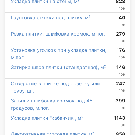
Укладка плитки на стены, м²
828
грн
Грунтовка стяжки под плитку, м²
40
грн
Резка плитки, шлифовка кромок, м.пог.
279
грн
Установка уголков при укладке плитки,
176
м.пог.
грн
Затирка швов плитки (стандартная), м²
146
грн
Отверстие в плитке под розетку или
247
трубу, шт.
грн
Запил и шлифовка кромок под 45
399
градусов, м.пог.
грн
Укладка плитки "кабанчик", м²
1143
грн
Декоративная гипсовая плитка, м²
958