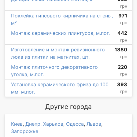
грн
Поклейка гипсового кирпичика на стены,
971
м²
грн
Монтаж керамических плинтусов, м.пог.
442
грн
Изготовление и монтаж ревизионного
1880
люка из плитки на магнитах, шт.
грн
Монтаж плиточного декоративного
220
уголка, м.пог.
грн
Установка керамического фриза до 100
393
мм, м.пог.
грн
Другие города
Киев
,
Днепр
,
Харьков
,
Одесса
,
Львов
,
Запорожье