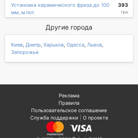
Установка керамического фриза до 100
393
мм, м.пог.
грн
Другие города
Киев
,
Днепр
,
Харьков
,
Одесса
,
Львов
,
Запорожье
Реклама
Правила
Пользовательское соглашение
Служба поддержки
|
О проекте