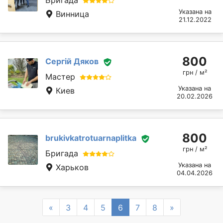
Указана на
Винница
21.12.2022
800
Сергій Дяков
грн / м²
Мастер
Указана на
Киев
20.02.2026
800
brukivkatrotuarnaplitka
грн / м²
Бригада
Указана на
Харьков
04.04.2026
Previous
Next
«
3
4
5
6
7
8
»