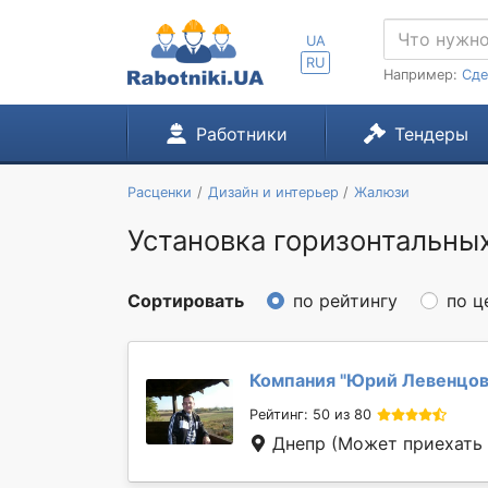
UA
RU
Например:
Сде
Работники
Тендеры
Расценки
Дизайн и интерьер
Жалюзи
Установка горизонтальных
Сортировать
по рейтингу
по ц
Компания "
Юрий Левенцо
Рейтинг: 50 из 80
Днепр
(Может приехать в