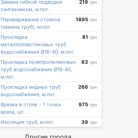
Замена гибкой подводки
219
грн
сантехником, м.пог.
Переваривание стояков
1895
грн
(замена труб), м.пог.
Прокладка
81
грн
металлопластиковых труб
водоснабжения Ø16-40, м.пог.
Прокладка полипропиленовых
83
грн
труб водоснабжения Ø16-40,
м.пог.
Прокладка медных труб
266
грн
водоснабжения, м.пог.
Врезка в стояк - 1 точка
975
грн
вреза, шт.
Изоляция труб, м.пог.
39
грн
Другие города