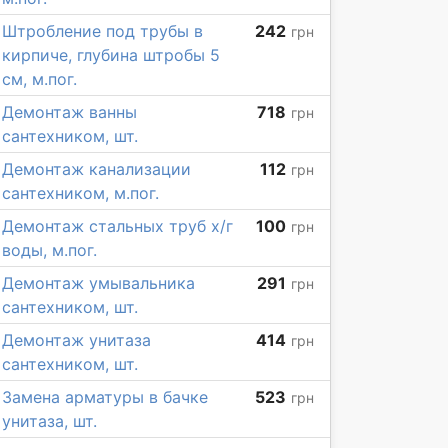
Штробление под трубы в
242
грн
кирпиче, глубина штробы 5
см, м.пог.
Демонтаж ванны
718
грн
сантехником, шт.
Демонтаж канализации
112
грн
сантехником, м.пог.
Демонтаж стальных труб х/г
100
грн
воды, м.пог.
Демонтаж умывальника
291
грн
сантехником, шт.
Демонтаж унитаза
414
грн
сантехником, шт.
Замена арматуры в бачке
523
грн
унитаза, шт.