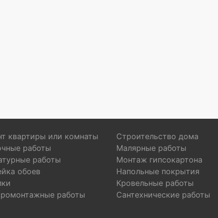
т квартиры или комнаты
Строительство дома
очные работы
Малярные работы
атурные работы
Монтаж гипсокартона
ейка обоев
Напольные покрытия
лки
Кровельные работы
тромонтажные работы
Сантехнические работы