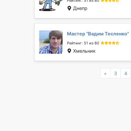
Рейтинг: 51 из 80
Днепр
Мастер "
Вадим Тесленко
"
Рейтинг: 51 из 80
Хмельник
Previous
«
3
4